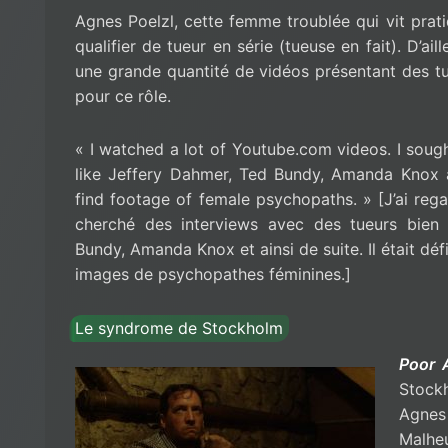
Agnes Poelzl, cette femme troublée qui vit prati
qualifier de tueur en série (tueuse en fait). D’ai
une grande quantité de vidéos présentant des tue
pour ce rôle.
« I watched a lot of Youtube.com videos. I sough
like Jeffery Dahmer, Ted Bundy, Amanda Knox a
find footage of female psychopaths. » [J’ai reg
cherché des interviews avec des tueurs bie
Bundy, Amanda Knox et ainsi de suite. Il était déf
images de psychopathes féminines.]
Le syndrome de Stockholm
Poor 
Stockh
Agnes
Malhe