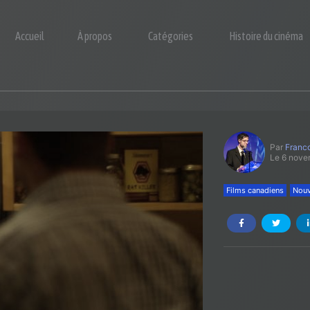
Accueil
À propos
Catégories
Histoire du cinéma
Par
Franco
Le 6 nove
Films canadiens
Nouv