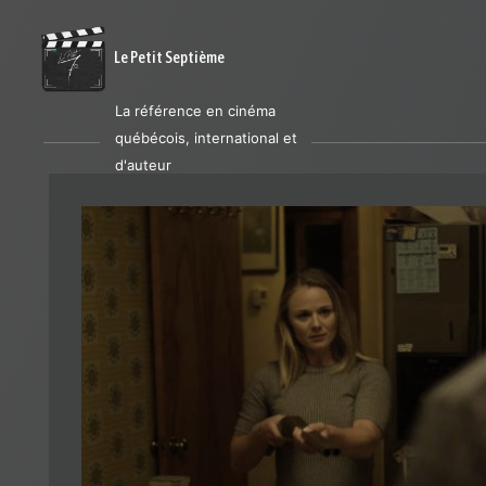
Le Petit Septième
La référence en cinéma
québécois, international et
d'auteur