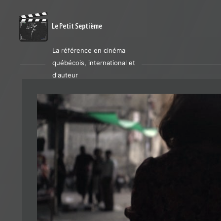
Le Petit Septième
La référence en cinéma
québécois, international et
d'auteur