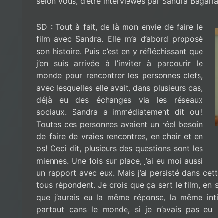
selon vous, d’être interviewés par Sandra Bagar
SD : Tout à fait, de là mon envie de faire le
film avec Sandra. Elle m’a d’abord proposé
son histoire. Puis c’est en y réfléchissant que
j’en suis arrivée à l’inviter à parcourir le
monde pour rencontrer les personnes clefs,
avec lesquelles elle avait, dans plusieurs cas,
déjà eu des échanges via les réseaux
sociaux. Sandra a immédiatement dit oui!
Toutes ces personnes avaient un réel besoin
de faire de vraies rencontres, en chair et en
os! Ceci dit, plusieurs des questions sont les
miennes. Une fois sur place, j’ai eu moi aussi
un rapport avec eux. Mais j’ai persisté dans cet
tous répondent. Je crois que ça sert le film, en 
que j’aurais eu la même réponse, la même int
partout dans le monde, si je n’avais pas eu 