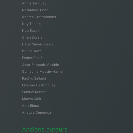
Annie Tanguay
Nathanaël Pono
Andrea Krotthammer
Nay Theam
Nao Sasaki
Orian Dorais
David Simard-Jean
Bruno Boëz
Esther Baslé
Jean-François Vaudrin
Guillaume Massie-Hamel
Rachid Sellami
Lizanne Castonguay
Samuël Robert
Maeva Kleit
Amy Rioux
Anatole Demougin
Anciens auteurs