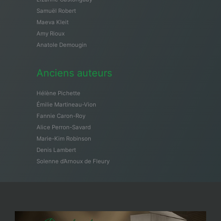
Samuël Robert
Maeva Kleit
Amy Rioux
Anatole Demougin
Anciens auteurs
Hélène Pichette
Émilie Martineau-Vion
Fannie Caron-Roy
Alice Perron-Savard
Marie-Kim Robinson
Denis Lambert
Solenne d’Arnoux de Fleury