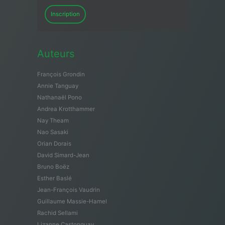
Inscription
Auteurs
François Grondin
Annie Tanguay
Nathanaël Pono
Andrea Krotthammer
Nay Theam
Nao Sasaki
Orian Dorais
David Simard-Jean
Bruno Boëz
Esther Baslé
Jean-François Vaudrin
Guillaume Massie-Hamel
Rachid Sellami
Lizanne Castonguay