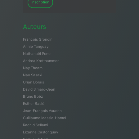
Inscription
Auteurs
François Grondin
Annie Tanguay
Nathanaël Pono
Andrea Krotthammer
Nay Theam
Nao Sasaki
Orian Dorais
David Simard-Jean
Bruno Boëz
Esther Baslé
Jean-François Vaudrin
Guillaume Massie-Hamel
Rachid Sellami
Lizanne Castonguay