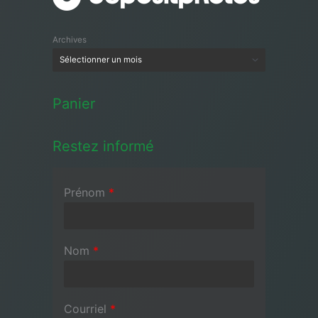
Archives
Panier
Restez informé
Prénom
*
Nom
*
Courriel
*