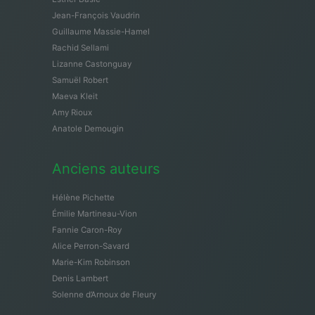
Jean-François Vaudrin
Guillaume Massie-Hamel
Rachid Sellami
Lizanne Castonguay
Samuël Robert
Maeva Kleit
Amy Rioux
Anatole Demougin
Anciens auteurs
Hélène Pichette
Émilie Martineau-Vion
Fannie Caron-Roy
Alice Perron-Savard
Marie-Kim Robinson
Denis Lambert
Solenne d’Arnoux de Fleury