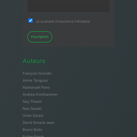
Je souhaite m'inscrire à l'infolettre
Inscription
Auteurs
François Grondin
Annie Tanguay
Nathanaël Pono
Andrea Krotthammer
Nay Theam
Nao Sasaki
Orian Dorais
David Simard-Jean
Bruno Boëz
Esther Baslé