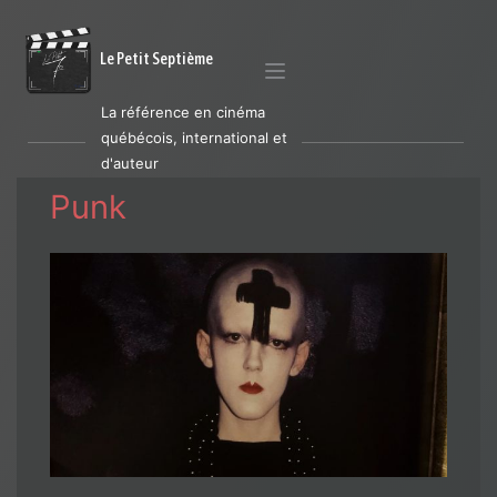
Le Petit Septième
La référence en cinéma
québécois, international et
d'auteur
Punk