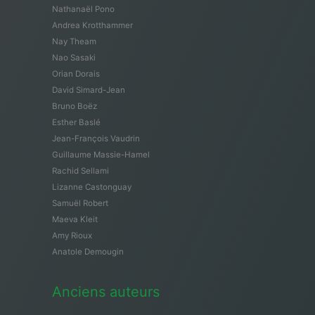
Nathanaël Pono
Andrea Krotthammer
Nay Theam
Nao Sasaki
Orian Dorais
David Simard-Jean
Bruno Boëz
Esther Baslé
Jean-François Vaudrin
Guillaume Massie-Hamel
Rachid Sellami
Lizanne Castonguay
Samuël Robert
Maeva Kleit
Amy Rioux
Anatole Demougin
Anciens auteurs