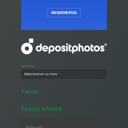
Archives
Panier
Restez informé
Prénom
*