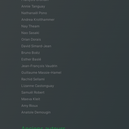
Annie Tanguay
Nathanaël Pono
Andrea Krotthammer
Nay Theam
Nao Sasaki
Orian Dorais
David Simard-Jean
Bruno Boëz
Esther Baslé
Jean-François Vaudrin
Guillaume Massie-Hamel
Rachid Sellami
Lizanne Castonguay
Samuël Robert
Maeva Kleit
Amy Rioux
Anatole Demougin
Anciens auteurs