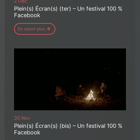
2 Déc
Plein(s) Écran(s) (ter) – Un festival 100 %
Facebook
En savoir plus
30 Nov
Plein(s) Écran(s) (bis) – Un festival 100 %
Facebook