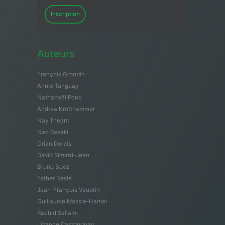
Inscription
Auteurs
François Grondin
Annie Tanguay
Nathanaël Pono
Andrea Krotthammer
Nay Theam
Nao Sasaki
Orian Dorais
David Simard-Jean
Bruno Boëz
Esther Baslé
Jean-François Vaudrin
Guillaume Massie-Hamel
Rachid Sellami
Lizanne Castonguay