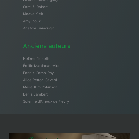
Samuël Robert
Maeva Kleit
Amy Rioux
Anatole Demougin
Anciens auteurs
Hélène Pichette
Émilie Martineau-Vion
Fannie Caron-Roy
Alice Perron-Savard
Marie-Kim Robinson
Denis Lambert
Solenne d’Arnoux de Fleury