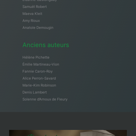
Samuël Robert
Maeva Kleit
Amy Rioux
Anatole Demougin
Anciens auteurs
Hélène Pichette
Émilie Martineau-Vion
Fannie Caron-Roy
Alice Perron-Savard
Marie-Kim Robinson
Denis Lambert
Solenne d’Arnoux de Fleury