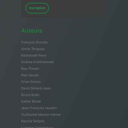
Inscription
Auteurs
François Grondin
Annie Tanguay
Nathanaël Pono
Andrea Krotthammer
Nay Theam
Nao Sasaki
Orian Dorais
David Simard-Jean
Bruno Boëz
Esther Baslé
Jean-François Vaudrin
Guillaume Massie-Hamel
Rachid Sellami
Lizanne Castonguay