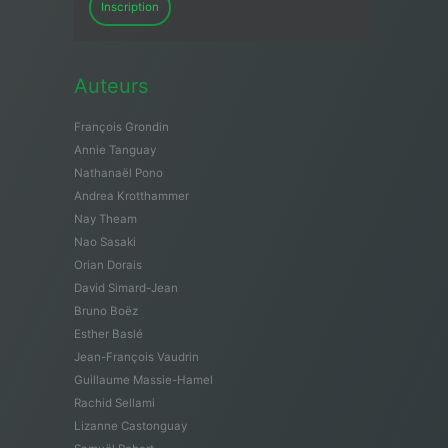
Inscription
Auteurs
François Grondin
Annie Tanguay
Nathanaël Pono
Andrea Krotthammer
Nay Theam
Nao Sasaki
Orian Dorais
David Simard-Jean
Bruno Boëz
Esther Baslé
Jean-François Vaudrin
Guillaume Massie-Hamel
Rachid Sellami
Lizanne Castonguay