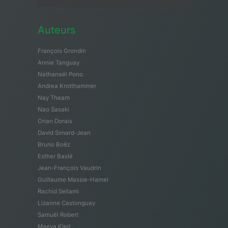
Auteurs
François Grondin
Annie Tanguay
Nathanaël Pono
Andrea Krotthammer
Nay Theam
Nao Sasaki
Orian Dorais
David Simard-Jean
Bruno Boëz
Esther Baslé
Jean-François Vaudrin
Guillaume Massie-Hamel
Rachid Sellami
Lizanne Castonguay
Samuël Robert
Maeva Kleit