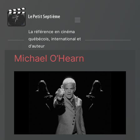
Le Petit Septième
La référence en cinéma
québécois, international et
d'auteur
Michael O’Hearn