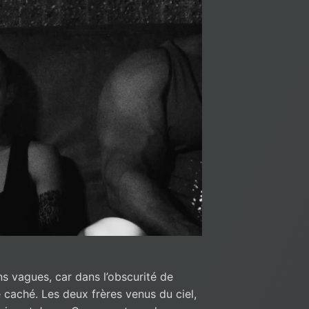
s vagues, car dans l’obscurité de
e caché. Les deux frères venus du ciel,