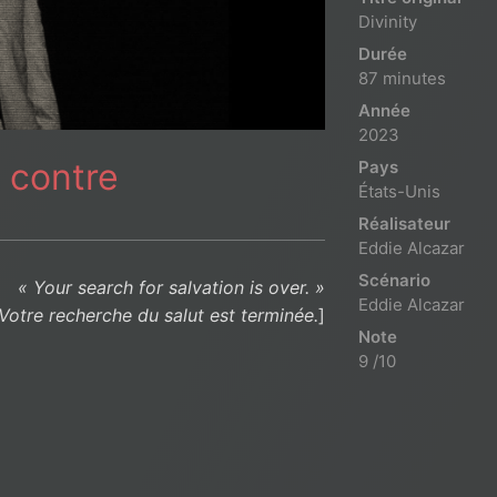
Divinity
Durée
87 minutes
Année
2023
 contre
Pays
États-Unis
Réalisateur
Eddie Alcazar
Scénario
« Your search for salvation is over. »
Eddie Alcazar
Votre recherche du salut est terminée.
]
Note
9 /10