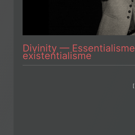
Divinity — Essentialisme
existentialisme
[