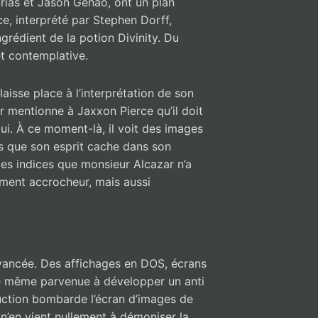
rias et Jason Genao, ont un plan
ce, interprété par Stephen Dorff,
ngrédient de la potion Divinity. Du
t contemplative.
aisse place à l’interprétation de son
r mentionne à Jaxxon Pierce qu’il doit
i. À ce moment-là, il voit des images
 que son esprit cache dans son
es indices que monsieur Alcazar n’a
ement accrocheur, mais aussi
vancée. Des affichages en DOS, écrans
 de même parvenue à développer un anti
oduction bombarde l’écran d’images de
n’en vient nullement à démoniser la