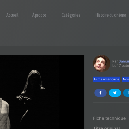
Accueil
À propos
Catégories
Histoire du cinéma
Par
Samuë
Le 17 oct
Films américains
Nou
Fiche technique
Titre original