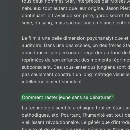
tous deux nommés Star, interprétés par Moises A
nébuleux tout autant que leur origine. Jason Pier
continuant le travail de son père, garde secret l’i
sexe, du sang, mais surtout une ambiance lente e
Le film à une belle dimension psychanalytique et l
auditoire. Dans une des scènes, un des frères Sta
abandonner son persona et regarder au fond de lu
réprimées de son enfance; des moments réprimés
subconscient. Ces sous-entendus jungiens sont d
pas seulement construit un long métrage visuell
intellectuellement stimulant.
Comment rester jeune sans se dénaturer?
La technologie semble archaïque tout en étant a
cathodiques, etc. Pourtant, l’humanité est tout
vieillissant révolutionnaire. Le générique d’intr
beauté et de plaisir physique, néanmoins l’œuvre 