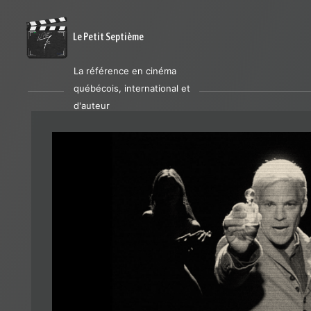
Le Petit Septième
La référence en cinéma
québécois, international et
d'auteur