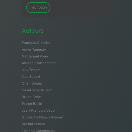
Inscription
Auteurs
François Grondin
Annie Tanguay
Nathanaël Pono
Andrea Krotthammer
Nay Theam
Nao Sasaki
Orian Dorais
David Simard-Jean
Bruno Boëz
Esther Baslé
Jean-François Vaudrin
Guillaume Massie-Hamel
Rachid Sellami
Lizanne Castonguay