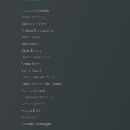
François Grondin
Annie Tanguay
Nathanaël Pono
Andrea Krotthammer
Nay Theam
Nao Sasaki
Orian Dorais
David Simard-Jean
Bruno Boëz
Esther Baslé
Jean-François Vaudrin
Guillaume Massie-Hamel
Rachid Sellami
Lizanne Castonguay
Samuël Robert
Maeva Kleit
Amy Rioux
Anatole Demougin