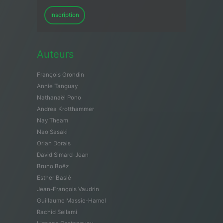
Inscription
Auteurs
François Grondin
Annie Tanguay
Nathanaël Pono
Andrea Krotthammer
Nay Theam
Nao Sasaki
Orian Dorais
David Simard-Jean
Bruno Boëz
Esther Baslé
Jean-François Vaudrin
Guillaume Massie-Hamel
Rachid Sellami