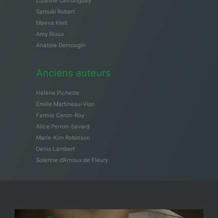
Lizanne Castonguay
Samuël Robert
Maeva Kleit
Amy Rioux
Anatole Demougin
Anciens auteurs
Hélène Pichette
Émilie Martineau-Vion
Fannie Caron-Roy
Alice Perron-Savard
Marie-Kim Robinson
Denis Lambert
Solenne d’Arnoux de Fleury