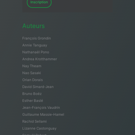
Inscription
Auteurs
François Grondin
Annie Tanguay
Nathanaël Pono
Andrea Krotthammer
Nay Theam
Nao Sasaki
Orian Dorais
David Simard-Jean
Bruno Boëz
Esther Baslé
Jean-François Vaudrin
Guillaume Massie-Hamel
Rachid Sellami
Lizanne Castonguay