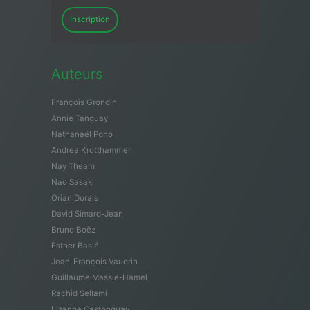
Inscription
Auteurs
François Grondin
Annie Tanguay
Nathanaël Pono
Andrea Krotthammer
Nay Theam
Nao Sasaki
Orian Dorais
David Simard-Jean
Bruno Boëz
Esther Baslé
Jean-François Vaudrin
Guillaume Massie-Hamel
Rachid Sellami
Lizanne Castonguay