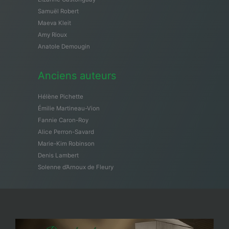
Samuël Robert
Maeva Kleit
Amy Rioux
Anatole Demougin
Anciens auteurs
Hélène Pichette
Émilie Martineau-Vion
Fannie Caron-Roy
Alice Perron-Savard
Marie-Kim Robinson
Denis Lambert
Solenne d’Arnoux de Fleury