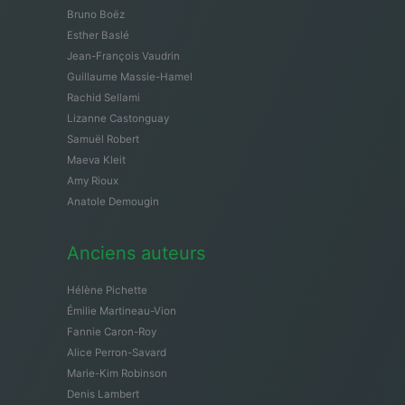
Bruno Boëz
Esther Baslé
Jean-François Vaudrin
Guillaume Massie-Hamel
Rachid Sellami
Lizanne Castonguay
Samuël Robert
Maeva Kleit
Amy Rioux
Anatole Demougin
Anciens auteurs
Hélène Pichette
Émilie Martineau-Vion
Fannie Caron-Roy
Alice Perron-Savard
Marie-Kim Robinson
Denis Lambert