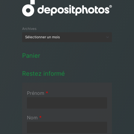
Archives
Panier
Restez informé
Prénom
*
Nom
*