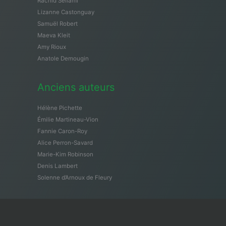
Rachid Sellami
Lizanne Castonguay
Samuël Robert
Maeva Kleit
Amy Rioux
Anatole Demougin
Anciens auteurs
Hélène Pichette
Émilie Martineau-Vion
Fannie Caron-Roy
Alice Perron-Savard
Marie-Kim Robinson
Denis Lambert
Solenne d’Arnoux de Fleury