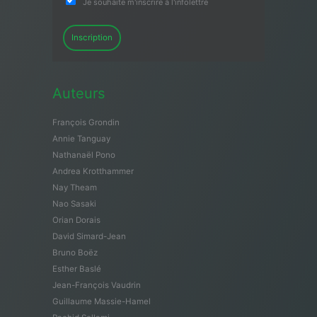
Je souhaite m'inscrire à l'infolettre
Inscription
Auteurs
François Grondin
Annie Tanguay
Nathanaël Pono
Andrea Krotthammer
Nay Theam
Nao Sasaki
Orian Dorais
David Simard-Jean
Bruno Boëz
Esther Baslé
Jean-François Vaudrin
Guillaume Massie-Hamel