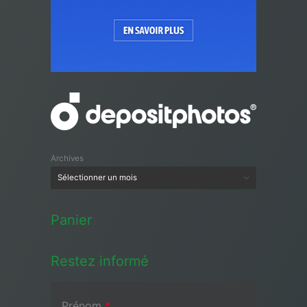
Archives
Panier
Restez informé
Prénom
*