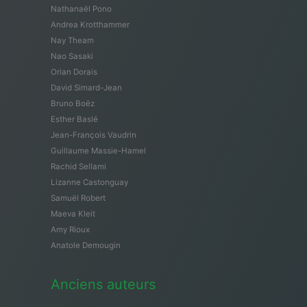
Nathanaël Pono
Andrea Krotthammer
Nay Theam
Nao Sasaki
Orian Dorais
David Simard-Jean
Bruno Boëz
Esther Baslé
Jean-François Vaudrin
Guillaume Massie-Hamel
Rachid Sellami
Lizanne Castonguay
Samuël Robert
Maeva Kleit
Amy Rioux
Anatole Demougin
Anciens auteurs