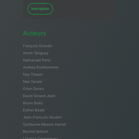
Inscription
Auteurs
François Grondin
Annie Tanguay
Nathanaël Pono
Andrea Krotthammer
Nay Theam
Nao Sasaki
Orian Dorais
David Simard-Jean
Bruno Boëz
Esther Baslé
Jean-François Vaudrin
Guillaume Massie-Hamel
Rachid Sellami
Lizanne Castonguay