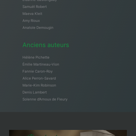
Samuël Robert
Maeva Kleit
Amy Rioux
Anatole Demougin
Anciens auteurs
Hélène Pichette
Émilie Martineau-Vion
Fannie Caron-Roy
Alice Perron-Savard
Marie-Kim Robinson
Denis Lambert
Solenne d’Arnoux de Fleury