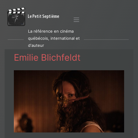
Le Petit Septième
La référence en cinéma
québécois, international et
d'auteur
Emilie Blichfeldt