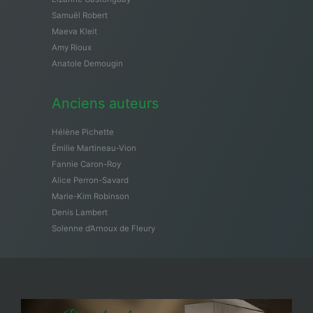
Samuël Robert
Maeva Kleit
Amy Rioux
Anatole Demougin
Anciens auteurs
Hélène Pichette
Émilie Martineau-Vion
Fannie Caron-Roy
Alice Perron-Savard
Marie-Kim Robinson
Denis Lambert
Solenne d’Arnoux de Fleury