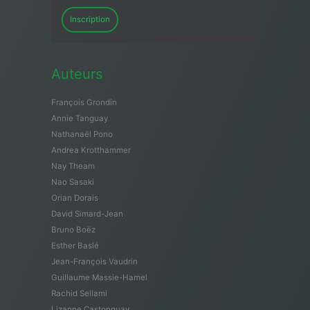
Inscription
Auteurs
François Grondin
Annie Tanguay
Nathanaël Pono
Andrea Krotthammer
Nay Theam
Nao Sasaki
Orian Dorais
David Simard-Jean
Bruno Boëz
Esther Baslé
Jean-François Vaudrin
Guillaume Massie-Hamel
Rachid Sellami
Lizanne Castonguay