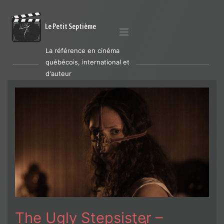
Le Petit Septième
La référence en cinéma
québécois, international et
d'auteur
The Ugly Stepsister –