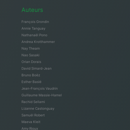
Auteurs
François Grondin
Annie Tanguay
Nathanaël Pono
Andrea Krotthammer
Nay Theam
Nao Sasaki
Orian Dorais
David Simard-Jean
Bruno Boëz
Esther Baslé
Jean-François Vaudrin
Guillaume Massie-Hamel
Rachid Sellami
Lizanne Castonguay
Samuël Robert
Maeva Kleit
Amy Rioux