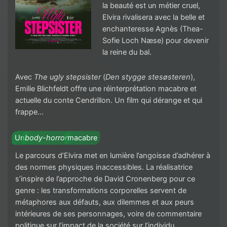
la beauté est un métier cruel,
Elvira rivalisera avec la belle et
enchanteresse Agnès (Thea-
Sofie Loch Næse) pour devenir
la reine du bal.
Avec
The ugly stepsister
(
Den stygge stesøsteren
),
Emilie Blichfeldt offre une réinterprétation macabre et
actuelle du conte Cendrillon. Un film qui dérange et qui
frappe…
Un
body-horror
macabre
Le parcours d’Elvira met en lumière l’angoisse d’adhérer à
des normes physiques inaccessibles. La réalisatrice
s’inspire de l’approche de David Cronenberg pour ce
genre : les transformations corporelles servent de
métaphores aux défauts, aux dilemmes et aux peurs
intérieures de ses personnages, voire de commentaire
politique sur l’impact de la société sur l’individu.