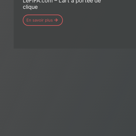
LeFIFA.com – L’art à portée de
clique
En savoir plus