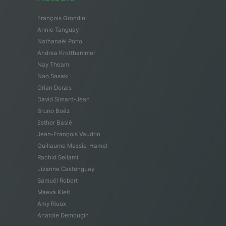
François Grondin
Annie Tanguay
Nathanaël Pono
Andrea Krotthammer
Nay Theam
Nao Sasaki
Orian Dorais
David Simard-Jean
Bruno Boëz
Esther Baslé
Jean-François Vaudrin
Guillaume Massie-Hamel
Rachid Sellami
Lizanne Castonguay
Samuël Robert
Maeva Kleit
Amy Rioux
Anatole Demougin