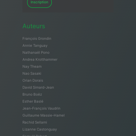
Inscription
Auteurs
François Grondin
Annie Tanguay
Nathanaël Pono
Andrea Krotthammer
Nay Theam
Nao Sasaki
Orian Dorais
David Simard-Jean
Bruno Boëz
Esther Baslé
Jean-François Vaudrin
Guillaume Massie-Hamel
Rachid Sellami
Lizanne Castonguay