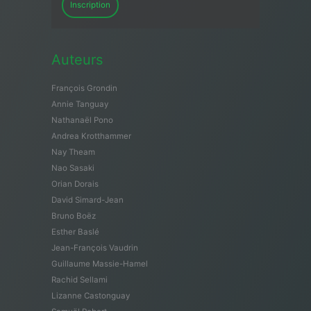
Inscription
Auteurs
François Grondin
Annie Tanguay
Nathanaël Pono
Andrea Krotthammer
Nay Theam
Nao Sasaki
Orian Dorais
David Simard-Jean
Bruno Boëz
Esther Baslé
Jean-François Vaudrin
Guillaume Massie-Hamel
Rachid Sellami
Lizanne Castonguay