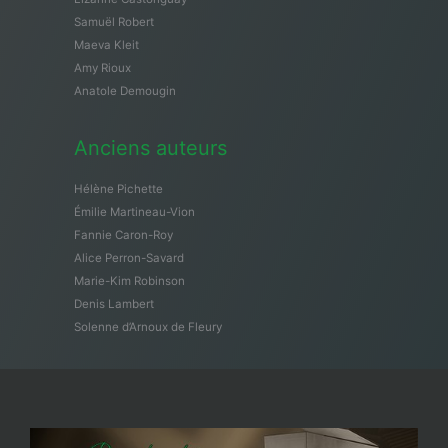
Samuël Robert
Maeva Kleit
Amy Rioux
Anatole Demougin
Anciens auteurs
Hélène Pichette
Émilie Martineau-Vion
Fannie Caron-Roy
Alice Perron-Savard
Marie-Kim Robinson
Denis Lambert
Solenne d’Arnoux de Fleury