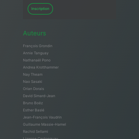
Inscription
Auteurs
François Grondin
Annie Tanguay
Nathanaël Pono
Andrea Krotthammer
Nay Theam
Nao Sasaki
Orian Dorais
David Simard-Jean
Bruno Boëz
Esther Baslé
Jean-François Vaudrin
Guillaume Massie-Hamel
Rachid Sellami
Lizanne Castonguay