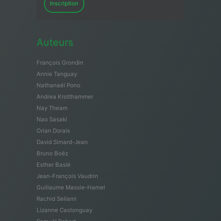
Inscription
Auteurs
François Grondin
Annie Tanguay
Nathanaël Pono
Andrea Krotthammer
Nay Theam
Nao Sasaki
Orian Dorais
David Simard-Jean
Bruno Boëz
Esther Baslé
Jean-François Vaudrin
Guillaume Massie-Hamel
Rachid Sellami
Lizanne Castonguay