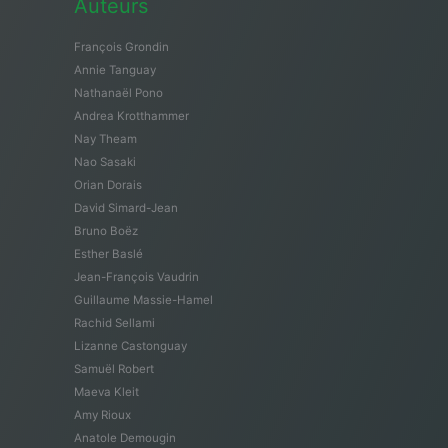
Auteurs
François Grondin
Annie Tanguay
Nathanaël Pono
Andrea Krotthammer
Nay Theam
Nao Sasaki
Orian Dorais
David Simard-Jean
Bruno Boëz
Esther Baslé
Jean-François Vaudrin
Guillaume Massie-Hamel
Rachid Sellami
Lizanne Castonguay
Samuël Robert
Maeva Kleit
Amy Rioux
Anatole Demougin