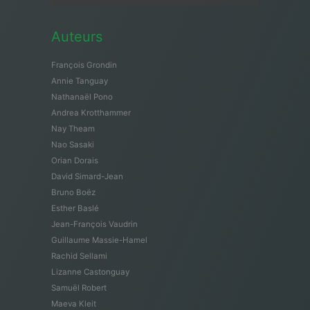
Auteurs
François Grondin
Annie Tanguay
Nathanaël Pono
Andrea Krotthammer
Nay Theam
Nao Sasaki
Orian Dorais
David Simard-Jean
Bruno Boëz
Esther Baslé
Jean-François Vaudrin
Guillaume Massie-Hamel
Rachid Sellami
Lizanne Castonguay
Samuël Robert
Maeva Kleit