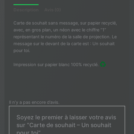
souhait
Description
Avis (0)
pour
toi
Carte de souhait sans message,
sur papier recyclé,
avec
, en
gros plan
,
un néon avec le chiffre “1”
représentant le numéro de la salle de projection. Le
message sur le devant de la carte est : Un souhait
pour toi.
Impression sur papier blanc 100% recyclé.
Il n’y a pas encore d’avis.
Soyez le premier à laisser votre avis
sur “Carte de souhait – Un souhait
pour toi”