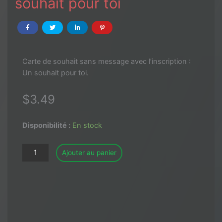
souhait pour toi
Carte de souhait sans message
avec l’inscription
:
Un souhait pour toi
.
$
3.49
Disponibilité :
En stock
quantité
Ajouter au panier
de
Carte
de
souhait
-
Un