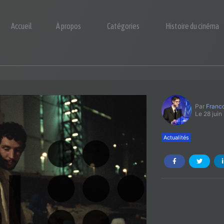
Accueil
À propos
Catégories
Histoire du cinéma
Par
Franco
Le 28 juin
Actualités