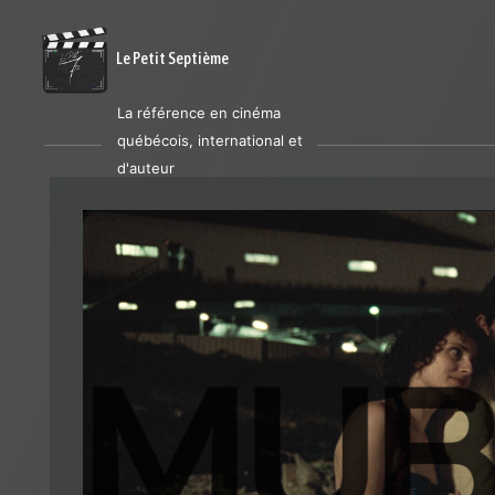
Le Petit Septième
La référence en cinéma
québécois, international et
d'auteur