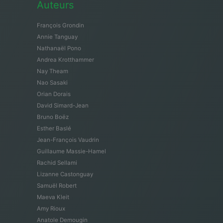
Auteurs
François Grondin
Annie Tanguay
Nathanaël Pono
Andrea Krotthammer
Nay Theam
Nao Sasaki
Orian Dorais
David Simard-Jean
Bruno Boëz
Esther Baslé
Jean-François Vaudrin
Guillaume Massie-Hamel
Rachid Sellami
Lizanne Castonguay
Samuël Robert
Maeva Kleit
Amy Rioux
Anatole Demougin