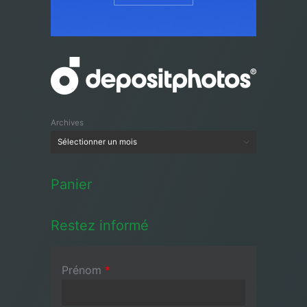
Archives
Panier
Restez informé
Prénom
*