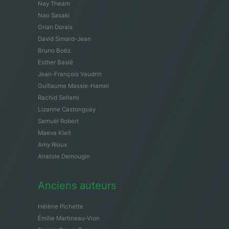
Nay Theam
Nao Sasaki
Orian Dorais
David Simard-Jean
Bruno Boëz
Esther Baslé
Jean-François Vaudrin
Guillaume Massie-Hamel
Rachid Sellami
Lizanne Castonguay
Samuël Robert
Maeva Kleit
Amy Rioux
Anatole Demougin
Anciens auteurs
Hélène Pichette
Émilie Martineau-Vion