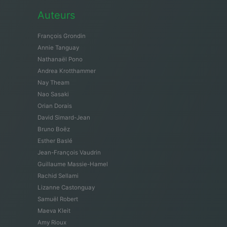
Auteurs
François Grondin
Annie Tanguay
Nathanaël Pono
Andrea Krotthammer
Nay Theam
Nao Sasaki
Orian Dorais
David Simard-Jean
Bruno Boëz
Esther Baslé
Jean-François Vaudrin
Guillaume Massie-Hamel
Rachid Sellami
Lizanne Castonguay
Samuël Robert
Maeva Kleit
Amy Rioux