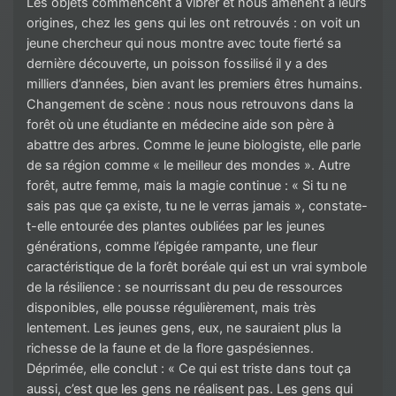
Les objets commencent à vibrer et nous amènent à leurs
origines, chez les gens qui les ont retrouvés : on voit un
jeune chercheur qui nous montre avec toute fierté sa
dernière découverte, un poisson fossilisé il y a des
milliers d’années, bien avant les premiers êtres humains.
Changement de scène : nous nous retrouvons dans la
forêt où une étudiante en médecine aide son père à
abattre des arbres. Comme le jeune biologiste, elle parle
de sa région comme « le meilleur des mondes ». Autre
forêt, autre femme, mais la magie continue : « Si tu ne
sais pas que ça existe, tu ne le verras jamais », constate-
t-elle entourée des plantes oubliées par les jeunes
générations, comme l’épigée rampante, une fleur
caractéristique de la forêt boréale qui est un vrai symbole
de la résilience : se nourrissant du peu de ressources
disponibles, elle pousse régulièrement, mais très
lentement. Les jeunes gens, eux, ne sauraient plus la
richesse de la faune et de la flore gaspésiennes.
Déprimée, elle conclut : « Ce qui est triste dans tout ça
aussi, c’est que les gens ne réalisent pas. Les gens qui