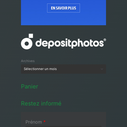
Archives
Panier
Restez informé
Prénom
*