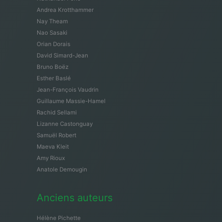
Andrea Krotthammer
Nay Theam
Nao Sasaki
Orian Dorais
David Simard-Jean
Bruno Boëz
Esther Baslé
Jean-François Vaudrin
Guillaume Massie-Hamel
Rachid Sellami
Lizanne Castonguay
Samuël Robert
Maeva Kleit
Amy Rioux
Anatole Demougin
Anciens auteurs
Hélène Pichette