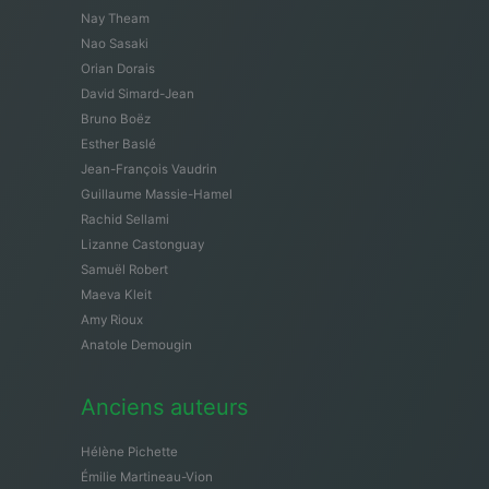
Nay Theam
Nao Sasaki
Orian Dorais
David Simard-Jean
Bruno Boëz
Esther Baslé
Jean-François Vaudrin
Guillaume Massie-Hamel
Rachid Sellami
Lizanne Castonguay
Samuël Robert
Maeva Kleit
Amy Rioux
Anatole Demougin
Anciens auteurs
Hélène Pichette
Émilie Martineau-Vion