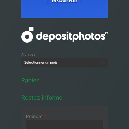
Archives
Panier
Restez informé
Prénom
*