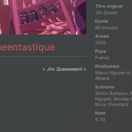
Titre original
Jim Queen
Durée
85 minutes
Année
2025
ueentastique
Pays
France
Réalisateur
«
Jim Queeeeeen!
»
Marco Nguyen et 
Athané
Scénario
Simon Balteaux, 
Nguyen, Nicolas 
Brice Chevillard
Note
9 /10