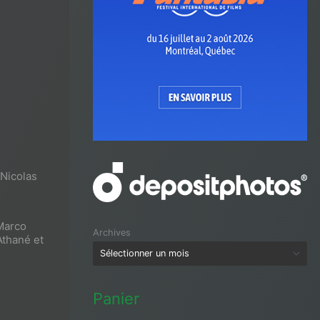
Nicolas
Marco
Archives
Athané et
Panier