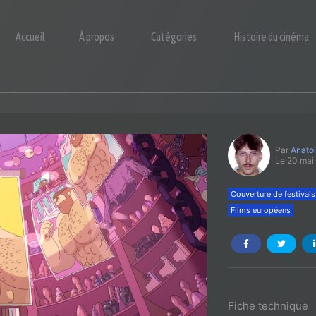
Accueil
À propos
Catégories
Histoire du cinéma
Par
Anato
Le 20 mai
Couverture de festivals
Films européens
Fiche technique