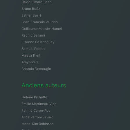
David Simard-Jean
Bruno Boëz
Esther Baslé
Jean-François Vaudrin
Guillaume Massie-Hamel
Rachid Sellami
Lizanne Castonguay
Samuël Robert
Maeva Kleit
Amy Rioux
Anatole Demougin
Anciens auteurs
Hélène Pichette
Émilie Martineau-Vion
Fannie Caron-Roy
Alice Perron-Savard
Marie-Kim Robinson