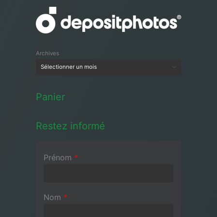
Archives
Panier
Restez informé
Prénom
*
Nom
*