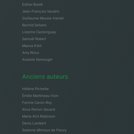
Esther Baslé
Jean-François Vaudrin
Guillaume Massie-Hamel
Rachid Sellami
Lizanne Castonguay
Samuël Robert
Maeva Kleit
Amy Rioux
Anatole Demougin
Anciens auteurs
Hélène Pichette
Émilie Martineau-Vion
Fannie Caron-Roy
Alice Perron-Savard
Marie-Kim Robinson
Denis Lambert
Solenne d’Arnoux de Fleury