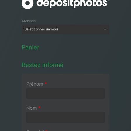
Archives
Panier
Restez informé
Prénom
*
Nom
*