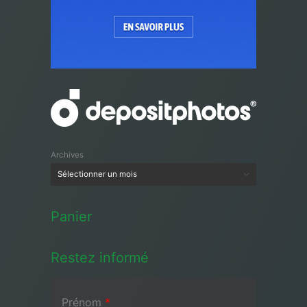
Archives
Panier
Restez informé
Prénom
*