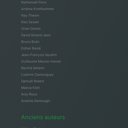
Nathanaël Pono
Andrea Krotthammer
Nay Theam
Nao Sasaki
Orian Dorais
David Simard-Jean
Bruno Boëz
Esther Baslé
Jean-François Vaudrin
Guillaume Massie-Hamel
Rachid Sellami
Lizanne Castonguay
Samuël Robert
Maeva Kleit
Amy Rioux
Anatole Demougin
Anciens auteurs