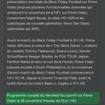
présentation mondiale du
Black Friday Football
sur Prime
Video propose plusieurs fonctionnalités avancées qui
améliorent la couverture de la NFL sur Prime Video,
notamment Rapid Recap, la vidéo HD-HDR et les
statistiques de nouvelle génération (Next Gen Stats)
optimisées par AWS.
Avant le match du
Black Friday Football
à 9 h HE, Prime
Video diffusera le retour de «
The Skins Game
», mettant
en vedette Tommy Fleetwood, Shane Lowry, Xander
Schauffele et Keegan Bradley du PGA TOUR, depuis
Panther National dans le sud de la Floride. Prime Video
passera ensuite à South Philadelphia, où la couverture
d’avant-match du
Black Friday Football
commencera à
14 h 45 HE, depuis le Lincoln Financial Field, avant le
botté d’envoi du match Bears c. Eagles à 15 h HE.
Programme complet du Vendredi fou sportif sur Prime
Video le 28 novembre (Heures de l’Est / HE)