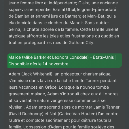
jeune femme libre et indépendante; Claire, une ancienne
super-vilaine repentie; Ra’s al Ghul, le grand-père adoré
de Damian et ennemi juré de Batman; et Man-Bat, qui a
élu domicile dans le clocher du Manoir. Sans oublier
Selina, la chatte adorée de la famille. Cette famille unie et
atypique affronte les joies et les frustrations du quotidien
tout en protégeant les rues de Gotham City.
Malice (Mike Barker et Leonora Lonsdale) – États-Unis |
Disponible dès le 14 novembre
Adam (Jack Whitehall), un précepteur charismatique,
s’immisce dans la vie de la riche famille Tanner pendant
leurs vacances en Grèce. Lorsque la nounou tombe
gravement malade, Adam s’introduit chez eux à Londres
et sa véritable nature vengeresse commence à se
révéler… Adam entreprend alors de monter Jamie Tanner
(David Duchovny) et Nat (Carice Van Houten) l’un contre
l’autre et complote secrètement pour détruire toute la
famille. L’obsession d’Adam pour la famille soulève des