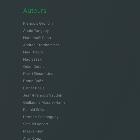
Auteurs
François Grondin
Annie Tanguay
Nathanaël Pono
Andrea Krotthammer
Nay Theam
Nao Sasaki
Orian Dorais
David Simard-Jean
Bruno Boëz
Esther Baslé
Jean-François Vaudrin
Guillaume Massie-Hamel
Rachid Sellami
Lizanne Castonguay
Samuël Robert
Maeva Kleit
Amy Rioux