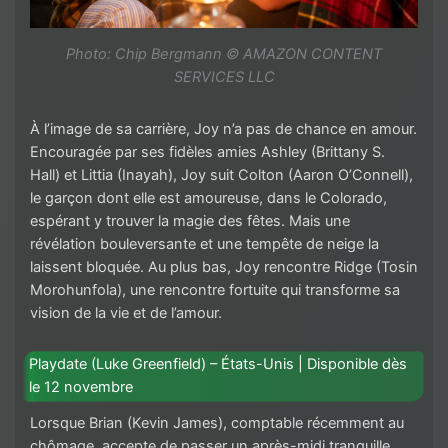
Photo: Chip Bergmann © AMAZON CONTENT
SERVICES LLC
À l’image de sa carrière, Joy n’a pas de chance en amour.
Encouragée par ses fidèles amies Ashley (Brittany S.
Hall) et Littia (Inayah), Joy suit Colton (Aaron O’Connell),
le garçon dont elle est amoureuse, dans le Colorado,
espérant y trouver la magie des fêtes. Mais une
révélation bouleversante et une tempête de neige la
laissent bloquée. Au plus bas, Joy rencontre Ridge (Tosin
Morohunfola), une rencontre fortuite qui transforme sa
vision de la vie et de l’amour.
Playdate (Luke Greenfield) – États-Unis | Disponible dès
le 12 novembre
Lorsque Brian (Kevin James), comptable récemment au
chômage, accepte de passer un après-midi tranquille