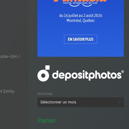
aume-Uni /
t Emily
Archives
Panier