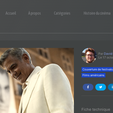
Accueil
À propos
Catégories
Histoire du cinéma
Par
David
Le 17 oct
Couverture de festivals
Films américains
Fiche technique