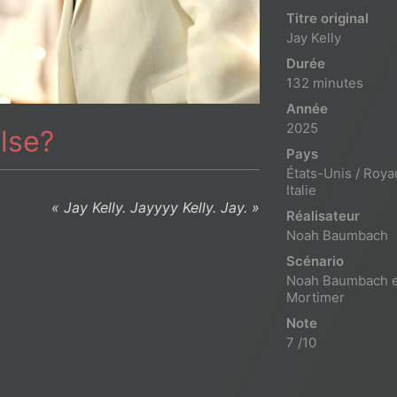
Titre original
Jay Kelly
Durée
132 minutes
Année
2025
lse?
Pays
États-Unis / Roy
Italie
« Jay Kelly. Jayyyy Kelly. Jay. »
Réalisateur
Noah Baumbach
Scénario
Noah Baumbach e
Mortimer
Note
7 /10