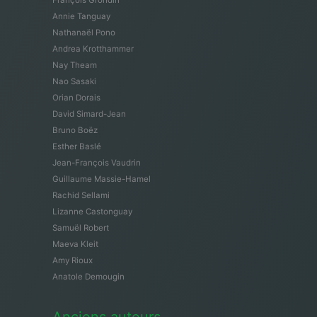
François Grondin
Annie Tanguay
Nathanaël Pono
Andrea Krotthammer
Nay Theam
Nao Sasaki
Orian Dorais
David Simard-Jean
Bruno Boëz
Esther Baslé
Jean-François Vaudrin
Guillaume Massie-Hamel
Rachid Sellami
Lizanne Castonguay
Samuël Robert
Maeva Kleit
Amy Rioux
Anatole Demougin