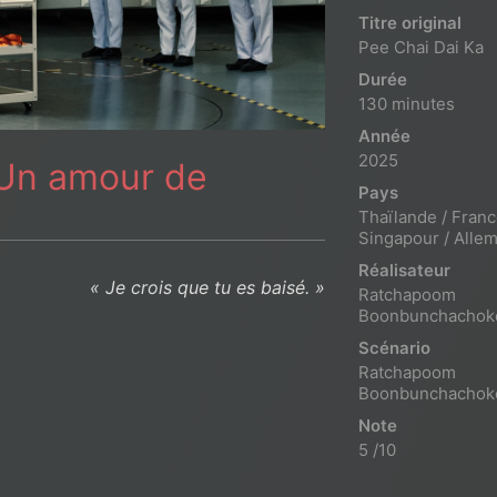
Titre original
Pee Chai Dai Ka
Durée
130 minutes
Année
2025
 Un amour de
Pays
Thaïlande / Franc
Singapour / Alle
Réalisateur
« Je crois que tu es baisé. »
Ratchapoom
Boonbunchachok
Scénario
Ratchapoom
Boonbunchachok
Note
5 /10