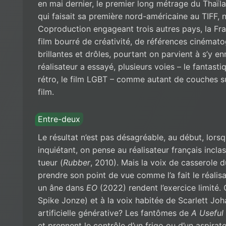
en mai dernier, le premier long métrage du Tha
qui faisait sa première nord-américaine au TIFF, n
Coproduction engageant trois autres pays, la Fran
film bourré de créativité, de références cinémat
brillantes et drôles, pourtant on parvient à s’y en
réalisateur a essayé, plusieurs voies – le fantastiqu
rétro, le film LGBT – comme autant de couches 
film.
Entre-deux
Le résultat n’est pas désagréable, au début, lorsq
inquiétant, on pense au réalisateur français incl
tueur (
Rubber
, 2010). Mais la voix de casserole d
prendre son point de vue comme l’a fait le réali
un âne dans
EO
(2022) rendent l’exercice limit
Spike Jonze) et à la voix habitée de Scarlett Joha
artificielle générative? Les fantômes de
A Useful
et prennent le contrôle d’un frigo ou d’un aspirat