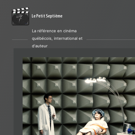
Le Petit Septième
La référence en cinéma
québécois, international et
d'auteur