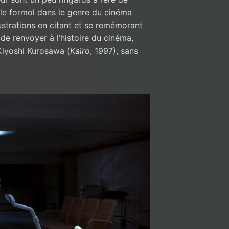
le formol dans le genre du cinéma
frustrations en citant et se remémorant
 de renvoyer à l’histoire du cinéma,
Kiyoshi Kurosawa (
Kaïro
, 1997), sans