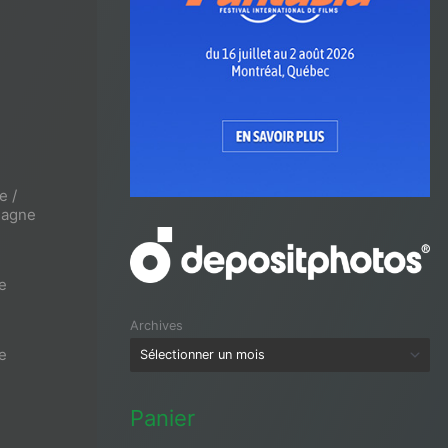
e /
magne
e
Archives
e
Panier