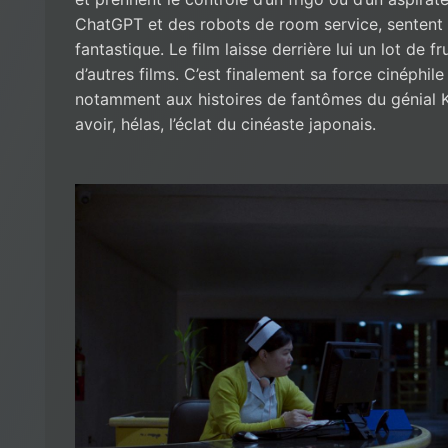
ChatGPT et des robots de room service, sentent 
fantastique. Le film laisse derrière lui un lot de 
d’autres films. C’est finalement sa force cinéphile
notamment aux histoires de fantômes du génial 
avoir, hélas, l’éclat du cinéaste japonais.