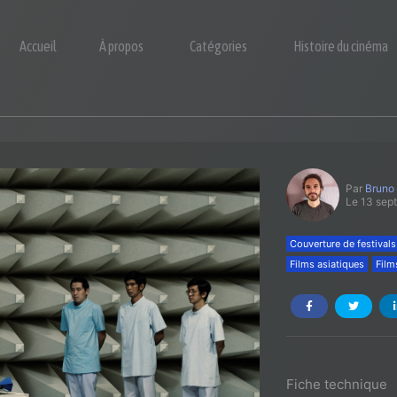
Accueil
À propos
Catégories
Histoire du cinéma
Par
Bruno
Le 13 sep
Couverture de festivals
Films asiatiques
Film
Fiche technique