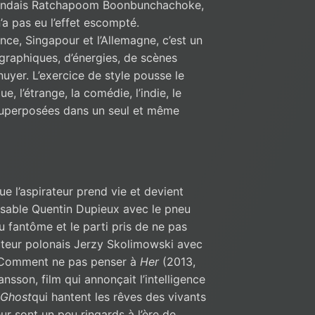
ïlandais Ratchapoom Boonbunchachoke,
’a pas eu l’effet escompté.
ce, Singapour et l’Allemagne, c’est un
ographiques, d’énergies, de scènes
nuyer. L’exercice de style pousse le
e, l’étrange, la comédie, l’indie, le
superposées dans un seul et même
ue l’aspirateur prend vie et devient
assable Quentin Dupieux avec le pneu
u fantôme et le parti pris de ne pas
sateur polonais Jerzy Skolimowski avec
é. Comment ne pas penser à
Her
(2013,
nsson, film qui annonçait l’intelligence
 Ghost
qui hantent les rêves des vivants
eur sont un peu ringards à l’ère de