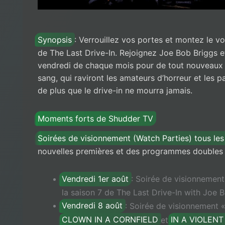
Synopsis
: Verrouillez vos portes et montez le v
de The Last Drive-In. Rejoignez Joe Bob Briggs et
vendredi de chaque mois pour de tout nouveaux
sang, qui raviront les amateurs d’horreur et les 
de plus que le drive-in ne mourra jamais.
Moments forts de Shudder TV
Soirées de visionnement (Watch Parties) tous le
nouvelles premières et des programmes doubles 
Vendredi 1er août
: Soirée de visionnement
la saison 7 de The Last Drive-In with Joe 
Vendredi 8 août
: Soirée de visionnement 
CLOWN IN A CORNFIELD
et
IN A VIOLEN