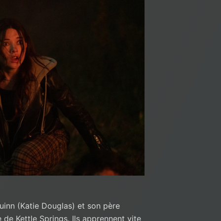
uinn (Katie Douglas) et son père
de Kettle Springs. Ils apprennent vite