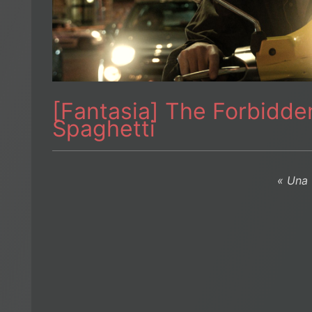
[Fantasia] The Forbidde
Spaghetti
« Una 