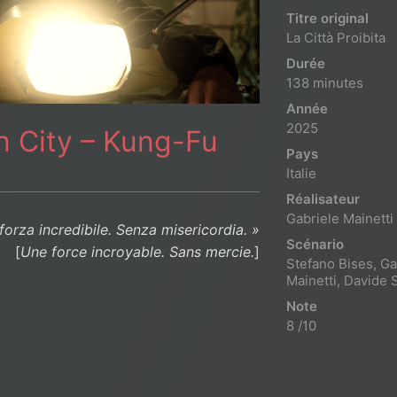
Titre original
La Città Proibita
Durée
138 minutes
Année
2025
n City – Kung-Fu
Pays
Italie
Réalisateur
Gabriele Mainetti
forza incredibile. Senza misericordia. »
Scénario
[
Une force incroyable. Sans mercie.
]
Stefano Bises, Ga
Mainetti, Davide 
Note
8 /10