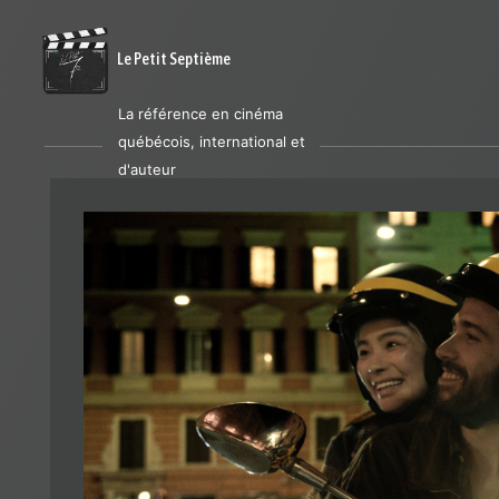
Le Petit Septième
La référence en cinéma
québécois, international et
d'auteur