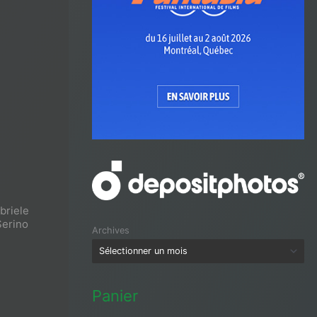
briele
Serino
Archives
Panier