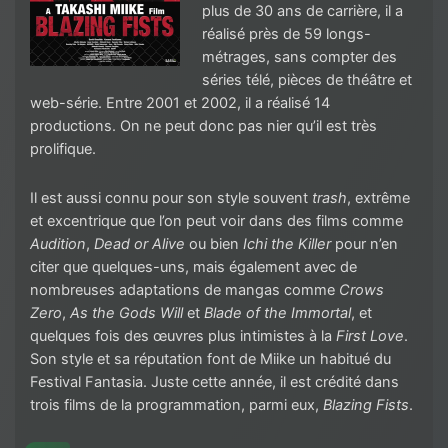
plus de 30 ans de carrière, il a
réalisé près de 59 longs-
métrages, sans compter des
séries télé, pièces de théâtre et
web-série. Entre 2001 et 2002, il a réalisé 14
productions. On ne peut donc pas nier qu’il est très
prolifique.
Il est aussi connu pour son style souvent
trash
, extrême
et excentrique que l’on peut voir dans des films comme
Audition
,
Dead or Alive
ou bien
Ichi the Killer
pour n’en
citer que quelques-uns, mais également avec de
nombreuses adaptations de mangas comme
Crows
Zero
,
As the Gods Will
et
Blade of the Immortal
, et
quelques fois des œuvres plus intimistes à la
First Love
.
Son style et sa réputation font de Miike un habitué du
Festival Fantasia. Juste cette année, il est crédité dans
trois films de la programmation, parmi eux,
Blazing Fists
.