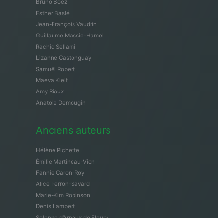
Bruno Boëz
Esther Baslé
Jean-François Vaudrin
Guillaume Massie-Hamel
Rachid Sellami
Lizanne Castonguay
Samuël Robert
Maeva Kleit
Amy Rioux
Anatole Demougin
Anciens auteurs
Hélène Pichette
Émilie Martineau-Vion
Fannie Caron-Roy
Alice Perron-Savard
Marie-Kim Robinson
Denis Lambert
Solenne d’Arnoux de Fleury