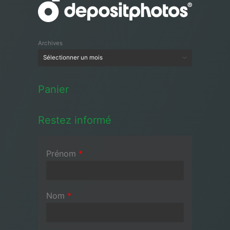
Archives
Panier
Restez informé
Prénom
*
Nom
*