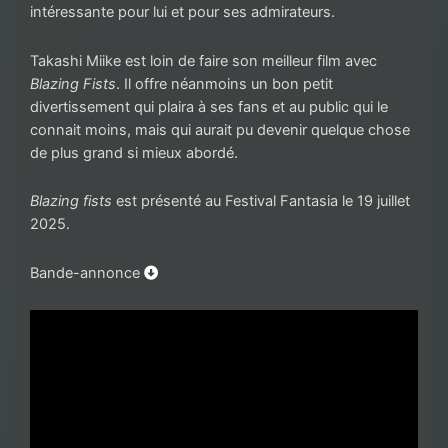
intéressante pour lui et pour ses admirateurs.
Takashi Miike est loin de faire son meilleur film avec
Blazing Fists
. Il offre néanmoins un bon petit
divertissement qui plaira à ses fans et au public qui le
connait moins, mais qui aurait pu devenir quelque chose
de plus grand si mieux abordé.
Blazing fists
est présenté au Festival Fantasia le 19 juillet
2025.
Bande-annonce